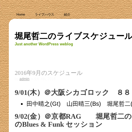
Home
ライブハウス
紹介
堀尾哲二のライブスケジュー
Just another WordPress weblog
2016年9月のスケジュール
by
admin
in 9月 4th, 2016
9/01(木）＠大阪シカゴロック ８
田中晴之(Gt) 山田晴三(Bs) 堀尾哲二
9/02(金）＠京都RAG 堀尾哲二
のBlues & Funk セッション