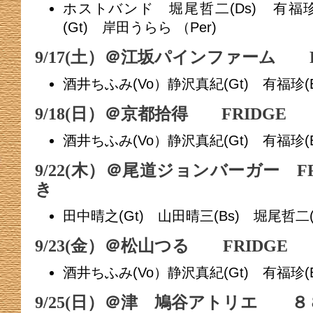
ホストバンド 堀尾哲二(Ds) 有福珍(
(Gt) 岸田うらら （Per)
9/17(土）＠江坂パインファーム F
酒井ちふみ(Vo）静沢真紀(Gt) 有福珍(B
9/18(日）＠京都拾得 FRIDGE
酒井ちふみ(Vo）静沢真紀(Gt) 有福珍(B
9/22(木）＠尾道ジョンバーガー FR
き
田中晴之(Gt) 山田晴三(Bs) 堀尾哲二
9/23(金）＠松山つる FRIDG
酒井ちふみ(Vo）静沢真紀(Gt) 有福珍(B
9/25(日）＠津 鳩谷アトリエ ８