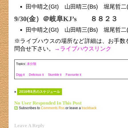
田中晴之(Gt) 山田晴三(Bs) 堀尾哲二
9/30(金）＠岐阜KJ’s ８８２３
田中晴之(Gt) 山田晴三(Bs) 堀尾哲二
※ライブハウスの場所など詳細は、お手数
問合せ下さい。
→ライブハウスリンク
Topics:
未分類
Digg it
Delicious it
Stumble it
Favourite it
«
2016年8月のスケジュール
No User Responded In This Post
Subscribes to
Comments Rss
or leave a
trackback
Leave A Reply