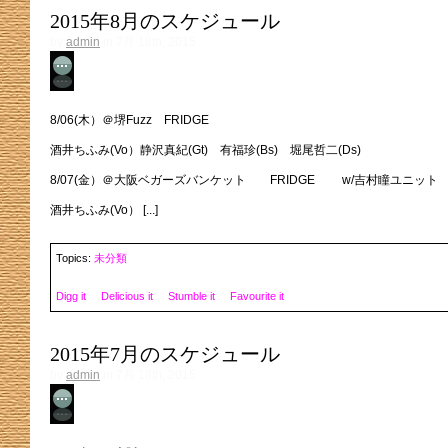
2015年8月のスケジュール
by
admin
in 7月 18th, 2015
No Comment
8/06(木）＠堺Fuzz FRIDGE
酒井ちふみ(Vo）静沢真紀(Gt) 有福珍(Bs) 堀尾哲二(Ds)
8/07(金）＠大阪ベガーズバンケット FRIDGE w/吉村瞳ユニット
酒井ちふみ(Vo） [...]
Topics:
未分類
Digg it
Delicious it
Stumble it
Favourite it
2015年7月のスケジュール
by
admin
in 7月 18th, 2015
No Comment