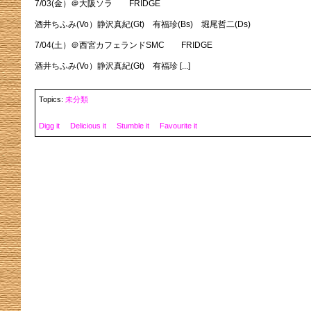
7/03(金）＠大阪ソラ FRIDGE
酒井ちふみ(Vo）静沢真紀(Gt) 有福珍(Bs) 堀尾哲二(Ds)
7/04(土）＠西宮カフェランドSMC FRIDGE
酒井ちふみ(Vo）静沢真紀(Gt) 有福珍 [...]
Topics:
未分類
Digg it
Delicious it
Stumble it
Favourite it