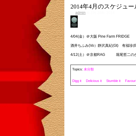
2014年4月のスケジュー
by
admin
in 3月 26th, 2014
No Comment
4/04(金）＠大阪 Pine Farm FRIDGE
酒井ちふみ(Vo）静沢真紀(Gt) 有福珍(B
4/12(土）＠京都RAG 堀尾哲二のかか
Topics:
未分類
Digg it
Delicious it
Stumble it
Favourit