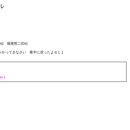
ル
s) 堀尾哲二(Ds)
ってきなさい 夜中に戻ったよセ [...]
e it